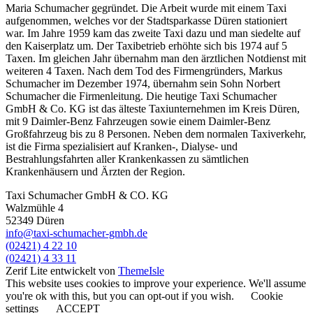
Maria Schumacher gegründet. Die Arbeit wurde mit einem Taxi
aufgenommen, welches vor der Stadtsparkasse Düren stationiert
war. Im Jahre 1959 kam das zweite Taxi dazu und man siedelte auf
den Kaiserplatz um. Der Taxibetrieb erhöhte sich bis 1974 auf 5
Taxen. Im gleichen Jahr übernahm man den ärztlichen Notdienst mit
weiteren 4 Taxen. Nach dem Tod des Firmengründers, Markus
Schumacher im Dezember 1974, übernahm sein Sohn Norbert
Schumacher die Firmenleitung. Die heutige Taxi Schumacher
GmbH & Co. KG ist das älteste Taxiunternehmen im Kreis Düren,
mit 9 Daimler-Benz Fahrzeugen sowie einem Daimler-Benz
Großfahrzeug bis zu 8 Personen. Neben dem normalen Taxiverkehr,
ist die Firma spezialisiert auf Kranken-, Dialyse- und
Bestrahlungsfahrten aller Krankenkassen zu sämtlichen
Krankenhäusern und Ärzten der Region.
Taxi Schumacher GmbH & CO. KG
Walzmühle 4
52349 Düren
info@taxi-schumacher-gmbh.de
(02421) 4 22 10
(02421) 4 33 11
Zerif Lite
entwickelt von
ThemeIsle
This website uses cookies to improve your experience. We'll assume
you're ok with this, but you can opt-out if you wish.
Cookie
settings
ACCEPT