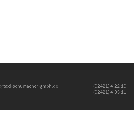
o@taxi-schumacher-gmbh.de
(02421) 4 22 10
(02421) 4 33 11