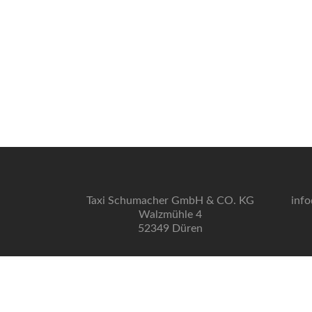
Taxi Schumacher GmbH & CO. KG
inf
Walzmühle 4
52349 Düren