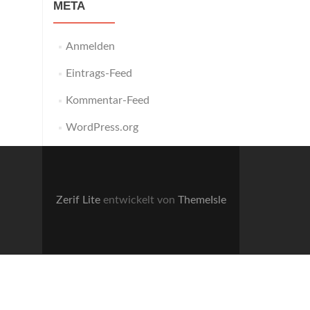
META
Anmelden
Eintrags-Feed
Kommentar-Feed
WordPress.org
Zerif Lite
entwickelt von
ThemeIsle